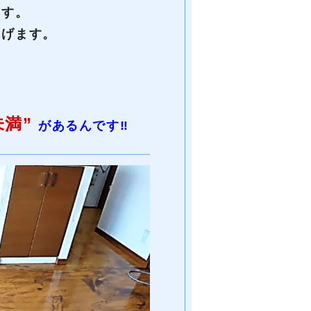
ます。
あげます。
未満”
があるんです‼